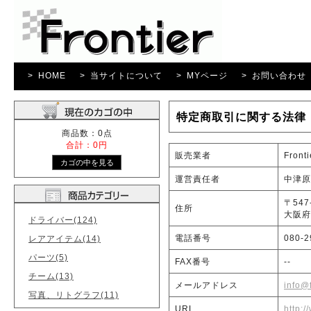
> HOME
> 当サイトについて
> MYページ
> お問い合わせ
特定商取引に関する法律
商品数：0点
合計：0円
販売業者
Fronti
運営責任者
中津原
〒547
住所
大阪府
ドライバー(124)
電話番号
080-2
レアアイテム(14)
パーツ(5)
FAX番号
--
チーム(13)
メールアドレス
info@f
写真、リトグラフ(11)
URL
http:/