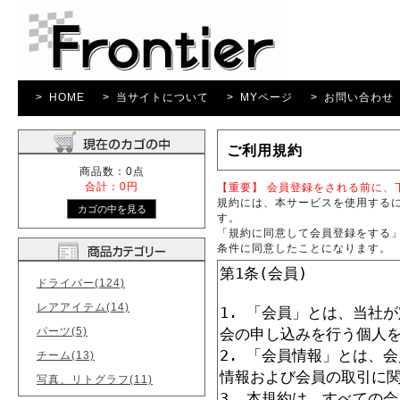
> HOME
> 当サイトについて
> MYページ
> お問い合わせ
ご利用規約
商品数：0点
合計：0円
【重要】 会員登録をされる前に、
規約には、本サービスを使用する
す。
「規約に同意して会員登録をする」
条件に同意したことになります。
ドライバー(124)
レアアイテム(14)
パーツ(5)
チーム(13)
写真、リトグラフ(11)