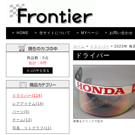
> HOME
> 当サイトについて
> MYページ
> お問い合わせ
ホーム
>
ドライバー
>
2023年
ドライバー
商品数：0点
合計：0円
ドライバー(124)
レアアイテム(14)
パーツ(5)
チーム(13)
画像をクリックで拡大
写真、リトグラフ(11)