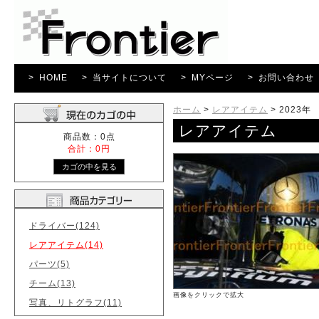
> HOME
> 当サイトについて
> MYページ
> お問い合わせ
ホーム
>
レアアイテム
>
2023年
レアアイテム
商品数：0点
合計：0円
ドライバー(124)
レアアイテム(14)
パーツ(5)
チーム(13)
画像をクリックで拡大
写真、リトグラフ(11)