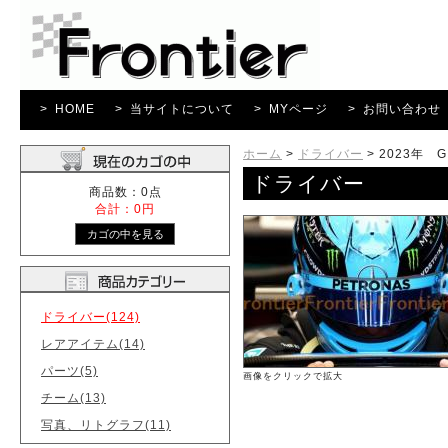
> HOME
> 当サイトについて
> MYページ
> お問い合わせ
ホーム
>
ドライバー
>
2023年 
ドライバー
商品数：0点
合計：0円
ドライバー(124)
レアアイテム(14)
パーツ(5)
画像をクリックで拡大
チーム(13)
写真、リトグラフ(11)