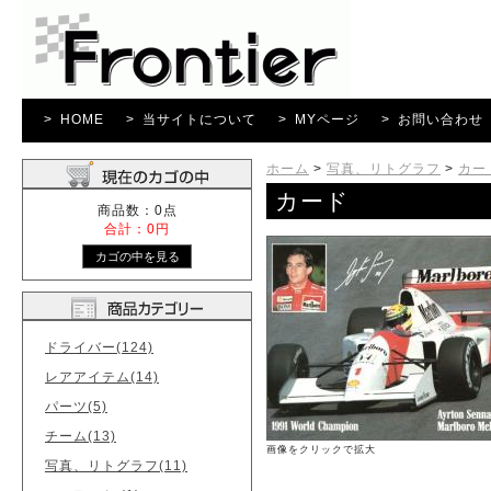
> HOME
> 当サイトについて
> MYページ
> お問い合わせ
ホーム
>
写真、リトグラフ
>
カー
カード
商品数：0点
合計：0円
ドライバー(124)
レアアイテム(14)
パーツ(5)
チーム(13)
画像をクリックで拡大
写真、リトグラフ(11)